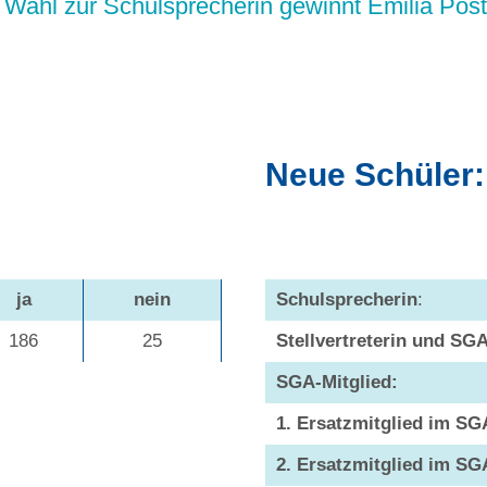
e Wahl zur Schulsprecherin gewinnt Emilia Post
Neue Schüler:
ja
nein
Schulsprecherin
:
186
25
Stellvertreterin und SGA
SGA-Mitglied:
1. Ersatzmitglied im SG
2. Ersatzmitglied im SG