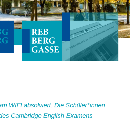
m WIFI absolviert. Die Schüler*innen
at des Cambridge English-Examens