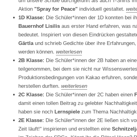
um unsere Schule durchgeführt als auch T-Shirts i
Aktion
"Spray for Peace"
individuell gestaltet.
weit
1D Klasse:
Die Schüler*innen der 1D konnten bei 
Bauernhof Lisilis
aus erster Hand erfahren, was na
bedeutet. Inspiriert von diesen Eindrücken gestalte
Gärtla
und schrieb Gedichte über ihre Erfahrungen,
werden können.
weiterlesen
2B Klasse:
Die Schüler*innen der 2B haben an ei
teilgenommen, bei dem sie nicht nur Wissenswertes
Produktionsbedingungen von Kakao erfuhren, sonde
herstellen durften.
weiterlesen
2C Klasse:
Die Schüler*innen der 2C haben einen
damit einen tollen Beitrag zu gelebter Nachhaltigkeit
haben sie noch
Lernspiele
zum Thema Nachhaltigkei
2E Klasse:
Die Schüler*innen der 2E ließen sich vo
Zeit läuft!" inspirieren und erstellten eine
Schnitzel