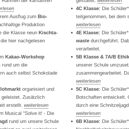
m Rahmen der karitativen
gestaltet.
weiterlesen
erlesen
4C Klasse:
Die Schüler
ihrem Ausflug zum
Bio-
teilgenommen, bei dem si
chhaltige Produktion
weiterlesen
te die Klasse neun
Kischta-
4E Klasse:
Die Schüler*
 die hier nachgelesen
waste
durchgeführt. Dab
verarbeitet.
nem
Kakao-Workshop
5B Klasse & 7A/B Ethi
 rund um die
unserer Schule umzuset
rn auch selbst Schokolade
zusammengearbeitet. Das
weiterlesen
Flohmarkt
organisiert und
5C Klasse:
Die Schüler
 geleistet. Zusätzlich
Botschaften entwickelt. 
t erstellt.
weiterlesen
durch eine Schnitzeljagd
m Musical "Solve it! - Die
weiterlesen
jagd
rund um unsere Schule
6B Klasse:
Die Schüler*