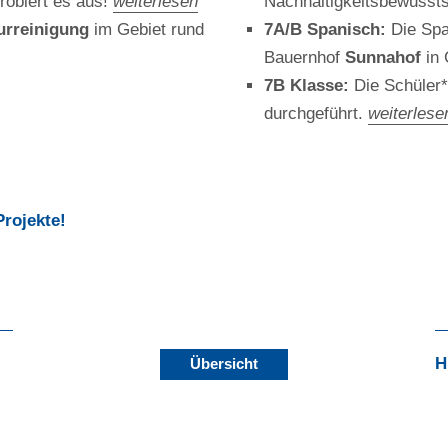
robiert es aus!
weiterlesen
Nachhaltigkeitsbewussts
urreinigung
im Gebiet rund
7A/B Spanisch:
Die Spa
Bauernhof
Sunnahof
in 
7B Klasse:
Die Schüler*
durchgeführt.
weiterlese
Projekte!
H
Übersicht