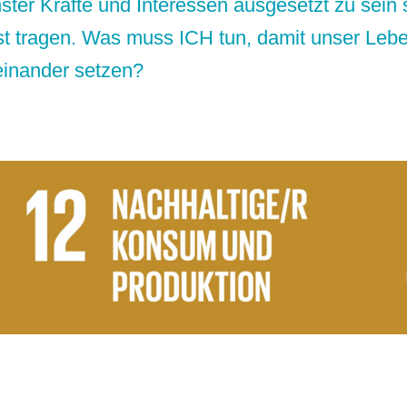
er Kräfte und Interessen ausgesetzt zu sein s
st tragen. Was muss ICH tun, damit unser Lebe
einander setzen?