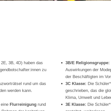
 2E, 3B, 4D) haben das
3B/E Religionsgruppe:
gendbotschafter:innen zu
Auswirkungen der Modepr
der Beschäftigten im Vo
uzworträtsel rund um das
3C Klasse:
Die Schüler*
laden werden kann.
geschrieben, das die g
Klima, Umwelt und Leben
 eine
Flurreinigung
rund
3E Klasse:
Die Schüler*