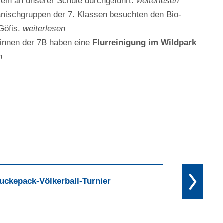
ein an unserer Schule durchgeführt.
weiterlesen
nischgruppen der 7. Klassen besuchten den Bio-
Göfis.
weiterlesen
innen der 7B haben eine
Flurreinigung im Wildpark
n
uckepack-Völkerball-Turnier