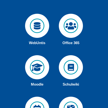
WebUntis
Office 365
Moodle
Schulwiki