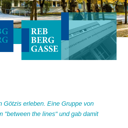
n Götzis erleben. Eine Gruppe von
 "between the lines" und gab damit