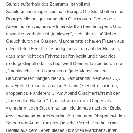
Stunde außerhalb des Zentrums, ist voll mit
Schüler:innengruppen aus halb Europa. Die Stockbetten sind
Rohrgestelle mit quietschenden Gitterrosten. Den ersten
Abend nützen wir, um die Innenstadt zu beschnuppern. Und
obwohl es verboten ist „te blowen“, zieht überall süßlicher
Geruch durch die Gassen. Mancherorts schauen Frauen aus
erleuchteten Fenstern. Ständig muss man auf der Hut sein,
dass man nicht den Fahrradstreifen betritt und gnadenlos
niedergeklingelt oder -gehupt wird! Donnerstag die berühmte
„Nachtwache“ im Rijksmuseum (jede Menge weitere
Berühmtheiten hängen hier ab, Rembrandts, Vermeers …),
das Freilichtmuseum Zaanse Schans (zu viert!), flanieren,
shoppen (alle anderen) … Am Abend Grachtenfahrt mit den
„Tanzenden Häusern“. Das hat weniger mit Drogen als
vielmehr mit den Steuern zu tun, die damals nach der Breite
des Hauses berechnet wurden. Am nächsten Morgen auf den
Spuren von Anne Frank ins jüdische Viertel. Erschütternde
Details aus dem Leben dieses jüdischen Mädchens, ihrer